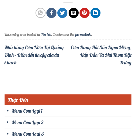
This entry was posted in
Tin tức
. Bookmark the
permalink
.
Nhà hàng Cơm Niêu Tại Quảng
Cơm Rang Hải Sản Ngon Miệng,
Bình – Điểm đến tin cậy của du
Hấp Dẫn Và Mùi Thơm Đặc
khách
Trưng
Thực Đơn
Menu Cơm Loại 1
Menu Cơm Loại 2
Menu Cơm Loại 3