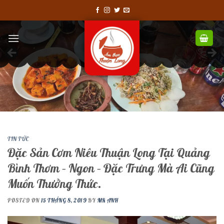
Skip
to
content
TIN TỨC
Đặc Sản Cơm Niêu Thuận Long Tại Quảng
Bình Thơm – Ngon – Đặc Trưng Mà Ai Cũng
Muốn Thưởng Thức.
POSTED ON
15 THÁNG 8, 2019
BY
MR ANH