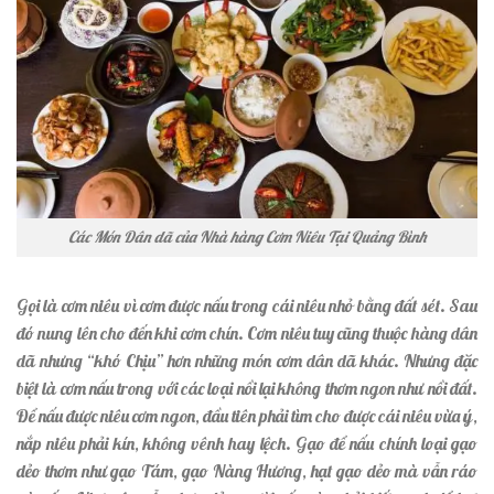
Các Món Dân dã của Nhà hàng Cơm Niêu Tại Quảng Bình
Gọi là cơm niêu vì cơm được nấu trong cái niêu nhỏ bằng đất sét. Sau
đó nung lên cho đến khi cơm chín. Cơm niêu tuy cũng thuộc hàng dân
dã nhưng “khó Chịu” hơn những món cơm dân dã khác. Nhưng đặc
biệt là cơm nấu trong với các loại nồi lại không thơm ngon như nồi đất.
Để nấu được niêu cơm ngon, đầu tiên phải tìm cho được cái niêu vừa ý,
nắp niêu phải kín, không vênh hay lệch. Gạo để nấu chính loại gạo
dẻo thơm như gạo Tám, gạo Nàng Hương, hạt gạo dẻo mà vẫn ráo