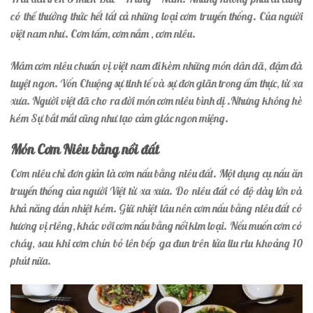
có thể thưởng thức hết tất cả những loại cơm truyền thống. Của người
việt nam như. Cơm tấm, cơm nắm , cơm niêu.
Mâm cơm niêu chuẩn vị việt nam đi kèm những món dân dã, đậm đà
tuyệt ngon. Vốn Chuộng sự tinh tế và sự đơn giãn trong ẩm thực, từ xa
xưa. Người việt đã cho ra đời món cơm niêu bình dị .Nhưng không hè
kém Sự bắt mắt cũng như tạo cảm giác ngon miệng.
Món Cơm Niêu bằng nồi đất
Cơm niêu chỉ đơn giản là cơm nấu bằng niêu đất. Một dụng cụ nấu ăn
truyền thống của người Việt từ xa xưa. Do niêu đất có độ dày lớn và
khả năng dẫn nhiệt kém. Giữ nhiệt lâu nên cơm nấu bằng niêu đất có
hương vị riêng, khác với cơm nấu bằng nồi kim loại. Nếu muốn cơm có
cháy, sau khi cơm chín bỏ lên bếp ga đun trên lửa liu riu khoảng 10
phút nữa.