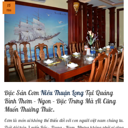
15
TH8
Đặc Sản Cơm
Niêu Thuận Long
Tại Quảng
Bình Thơm – Ngon – Đặc Trưng Mà Ai Cũng
Muốn Thưởng Thức.
Cơm là món ai không thể thiếu đối với con người việt nam chúng ta.
Trải dài trên 3 miền Bắc – Trung – Nam. Nhưng không phải ai cũng