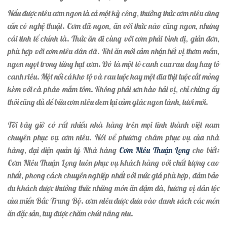
Nấu được niêu cơm ngon là cả một kỳ công, thưởng thức cơm niêu cũng
cần có nghệ thuật. Cơm đã ngon, ăn với thức nào cũng ngon, nhưng
cái tinh tế chính là. Thức ăn đi cùng với cơm phải bình dị, giản đơn,
phù hợp với cơm niêu dân dã. Khi ăn mới cảm nhận hết vị thơm mềm,
ngon ngọt trong từng hạt cơm. Đó là một tô canh cua rau đay hay tô
canh riêu. Một nồi cá kho tộ và rau luộc hay một đĩa thịt luộc cắt mỏng
kèm với cà pháo mắm tôm. Không phải sơn hào hải vị, chỉ chừng ấy
thôi cũng đủ để bữa cơm niêu đem lại cảm giác ngon lành, tươi mới.
Tới bây giờ có rất nhiều nhà hàng trên mọi tĩnh thành việt nam
chuyên phục vụ cơm niêu. Nói về phương châm phục vụ của nhà
hàng, đại diện quản lý Nhà hàng
Cơm Niêu Thuận Long
cho biết:
Cơm Niêu Thuận Long luôn phục vụ khách hàng với chất lượng cao
nhất, phong cách chuyên nghiệp nhất với mức giá phù hợp, đảm bảo
du khách được thưởng thức những món ăn đậm đà, hương vị dân tộc
của miền Bắc Trung Bộ. cơm niêu được đưa vào danh sách các món
ăn đặc sản, tuy được chăm chút nâng niu.