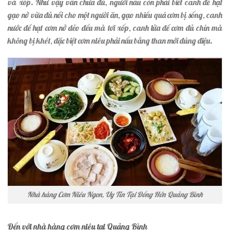
và xốp. Như vậy vẫn chưa đủ, người nấu còn phải biết canh để hạt
gạo nở vừa đủ nồi cho một người ăn, gạo nhiều quá cơm bị sống, canh
nước để hạt cơm nở dẻo đều mà tơi xốp, canh lửa để cơm đủ chín mà
không bị khét, đặc biệt cơm niêu phải nấu bằng than mới đúng điệu.
Nhà hàng Cơm Niêu Ngon, Uy Tín Tại Đồng Hớn Quảng Bình
Đến với nhà hàng cơm niêu tại Quảng Bình