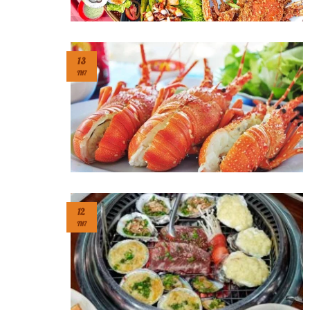
13
TH7
12
TH7