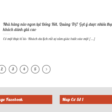
Nhà hàng nào ngon tại Đồng Hới, Quảng Trị? Gợi ý được nhiều thự
khách đánh giá cao
Có một thực tế là: Khách du lịch rất sợ cảm giác bước vào một [...]
2
3
4
5
ge Facebook
Map Cơ Sở 1