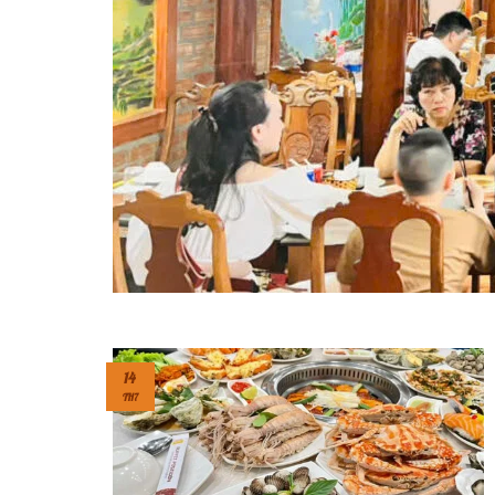
14
TH7