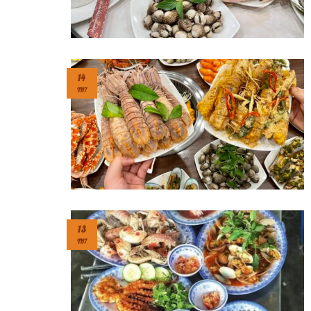
14
TH7
13
TH7