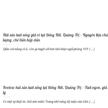
Hải sản tươi sống giá rẻ tại Đồng Hới, Quảng Trị – Nguyên liệu chấ
lượng, chế biến hấp dẫn
Giữa cái nắng oi ả, còn gì tuyệt vời hơn khi được ngồi phòng VIP [...]
Review hải sản tươi sống tại Đồng Hới, Quảng Trị – Tươi ngon, giá
lý
Có một sự thật là, hải sản miền Trung nhờ nồng độ mặn của biển [...]