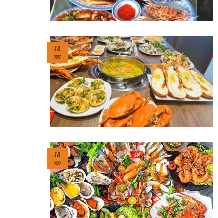
13
TH7
13
TH7