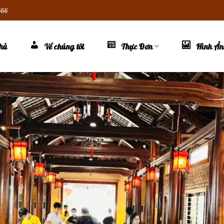
666
hủ
Về chúng tôi
Thực Đơn
Hình Ả