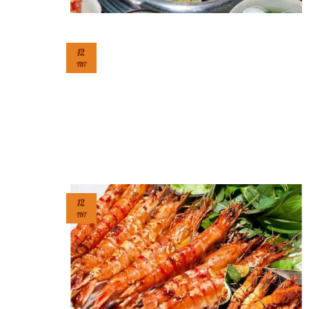
12
TH7
12
TH7