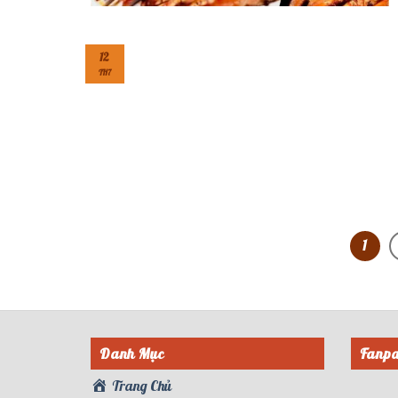
12
TH7
1
Danh Mục
Fanpa
Trang Chủ