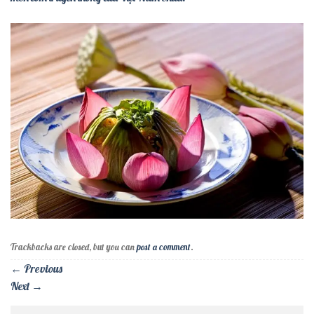
Trackbacks are closed, but you can
post a comment
.
←
Previous
Next
→