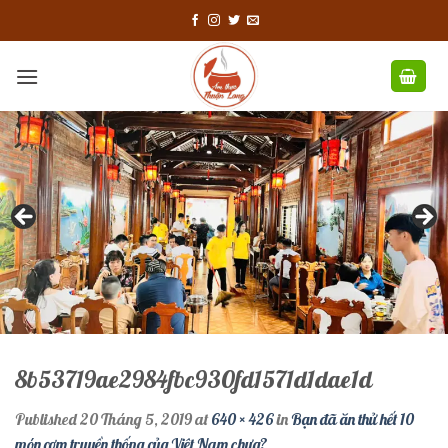
Skip
to
content
8b53719ae2984fbc930fd1571d1dae1d
Published
20 Tháng 5, 2019
at
640 × 426
in
Bạn đã ăn thử hết 10
món cơm truyền thống của Việt Nam chưa?